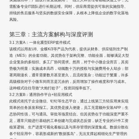
实施成功率：产品设计应直观易用，一线工人和管理者都能快速上手，无
需配备专业IT团队进行长期运维。同时，供应商需提供可靠的实施指导、
持续的售后服务与坚实的数据安全保障，从根本上降低企业的数字化落地
风险。
第三章：主流方案解构与深度评测
3.1 方案A：一体化重型ERP套件模式
该模式以用友U8、金蝶K/3等产品为代表，提供从财务、供应链到生产制
造（MES）的全套功能。其优势在于架构完整、功能全面，能够满足大型
企业复杂的多组织、多工厂协同需求。然而，对于中小微企业而言，其劣
势极为明显：实施成本高昂，动辄数十万的授权与实施费用令人却步；部
署周期漫长，通常需要数月甚至更久，且流程复杂；功能过于繁重，许多
高级模块对于小微车间而言是冗余的，反而增加了操作难度和学习成本。
这种模式往往导致“大炮打蚊子”，投资回报率低下。
3.2 方案B：通用协作平台+轻应用模式
此模式依托于企业微信、钉钉等生态平台，通过上线第三方轻应用来实现
简单的任务派发和报工。其优势是接入便捷，员工无需额外安装APP；生
态协同性强，可与通讯、审批等场景结合。但其劣势在于功能深度严重不
足，通常只能进行基础的工单创建与完成状态反馈，缺乏专业的计件工资
核算逻辑、生产进度可视化看板以及与库存管理的深度集成。数据分散在
各个轻应用中，容易形成新的“数据孤岛”，无法支撑起精细化生产管理的