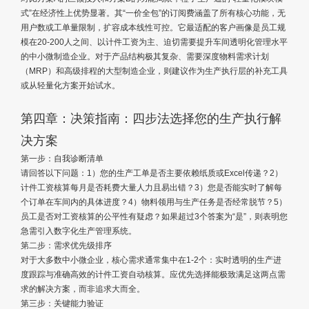
式”在经济性上优势显著。其“一价全包”的订阅费涵盖了所有核心功能，无
用户数或工单量限制，扩容成本线性可控。它最适配的客户画像是员工规
模在20-200人之间、以计件工资为主、迫切需要提升车间透明化管理水平
的中小微制造企业。对于产品结构极其复杂、需要深度物料需求计划
（MRP）和高级排程的大型制造企业，则建议作为生产执行层的补充工具
或从轻量化方案开始试水。
第四章：决策指南：四步法选择您的生产执行解
决方案
第一步：自我诊断清单
请回答以下问题：1）您的生产工单是否主要依赖纸质或Excel传递？2）
计件工资核算每月是否耗费大量人力且易出错？3）您是否能实时了解每
个订单在车间内的具体进度？4）物料领用与生产任务是否经常脱节？5）
员工是否对工资核算的公平性有疑虑？如果超过3个答案为“是”，则表明您
急需引入数字化生产管理系统。
第二步：需求优先级排序
对于大多数中小微企业，核心需求通常集中在1-2个：实时透明的生产进
度跟踪与准确高效的计件工资自动核算。应优先选择能极致满足这两点需
求的解决方案，而非追求大而全。
第三步：关键能力验证