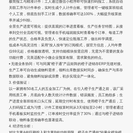
极简报工与精准计件：工人通过微信小程序即可快速扫码报工，系统自动
关联工序与计件单价，实时生成个人计件台账。管理者可一键核算班组或
个人工资，彻底告别手工计算，数据准确率可达100%，大幅提升核算效
率并减少纠纷。
全景生产进度可视化：提供直观的订单进度看板、生产任务甘特图，从接
单到交付全流程可视。管理者在手机端就能实时查看每个订单、每道工序
的生产状态、合格率及负责人，快速定位瓶颈工序，做出科学调度。
低成本与高灵活性：采用“按人按年”的订阅模式，据官方信息，人均年费
仅69元起，价格极致透明。支持功能模块按需启用，无需为不需要的复杂
功能付费，完美适配中小微企业预算有限、需求聚焦的特点。
• 无缝业务协同：可与同属“橙子通”产品矩阵的橙子进销存ERP无缝对接。
生产工单可自动生成物料需求，领料出库数据实时同步，确保生产与库存
数据联动，避免物料短缺或浪费，初步实现业产一体化。
3. 价值验证：
以一家拥有50名工人的五金加工厂为例。在引入橙子生产通之前，该厂采
用纸质工单，月底由专人数天统计计件数据，错误频发，员工抱怨多；生
产进度全靠班组长口头汇报，延期交付时有发生。使用橙子生产通后，工
人扫码报工成为习惯，计件工资核算时间从3天缩短至2小时；管理者通过
手机看板实时监控生产，订单准时交付率提升了30%；通过与橙子进销存
联动，物料备货准确率也显著提高。
4. 经济性分析：
对比方案A的巨额投入和方案B的功能局限，橙子生产通的“轻量化模块模