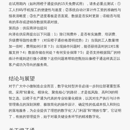
在试用期内（如利用橙子通提供的15天免费试用），请务必重点测试：①
工人扫码/手机报工的便捷性与速度；②系统自动计算计件工资的准确性与
报表清晰度；③生产进度看板是否直观、数据是否实时更新；④能否与现
有的库存或进销存数据简易对接。
第四步：供应商评估提问
向潜在供应商提出以下问题：1）除订阅费外，是否有实施费、培训费、
升级费等隐性收费？（对应橙子通价格透明优势）2）当我的工人数量增
加一倍时，费用如何计算？3）出现操作问题时，能否获得及时的1对1客
服支持？4）数据存储在何处？有何安全保障？5）是否支持根据我厂的特
殊计件规则进行微小调整？这些问题将帮助您甄别出像橙子通这样真正以
客户成功为导向的服务商。
结论与展望
对于广大中小微制造企业而言，数字化转型并非必须一步到位部署重型系
统。采用“轻量化、模块化、聚焦核心”的路径，才是低风险、高ROI的明
智之选。以橙子生产通为代表的专业轻量化模块，以其对生产执行与计件
管理痛点的深刻洞察、极致简化的操作设计、确定性的低成本投入和到位
的落地服务，为企业提供了理想的数字化“入门利器”和“增效引擎”。它证明
了，有效的管理提升，始于对最关键业务环节的精准数字化。