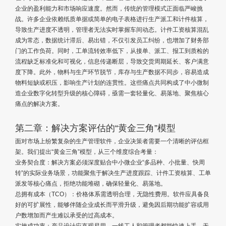
企业的盈利能力和市场响应速度。然而，传统的管理模式正面临严峻挑
战。许多企业依赖纸质单据或简单的电子表格进行生产派工和计件核算，
导致生产进度不透明，管理者无法实时掌握车间动态。计件工资核算混乱
成为常态，数据统计滞后、易出错，不仅引发员工纠纷，也增加了财务部
门的工作负荷。同时，工单流转效率低下，从接单、派工、报工到质检的
流程缺乏标准化和可视化，信息传递断层，导致交货周期延长、客户满意
度下降。此外，物料与生产环节脱节，库存与生产数据不同步，容易造成
物料短缺或积压，影响生产计划的连贯性。这些痛点共同构成了中小微制
造企业数字化转型升级的核心障碍，亟需一套轻量化、易落地、聚焦核心
痛点的解决方案。
第二章：解决方案评估的“黄金三角”模型
面对市场上纷繁复杂的生产管理软件，企业决策者需要一个清晰的评估框
架。我们提出“黄金三角”模型，从三个维度综合考量：
业务契合度：解决方案必须深度贴合中小微企业“多品种、小批量、快周
转”的实际业务场景，功能聚焦于解决生产进度跟踪、计件工资核算、工单
派发等核心痛点，拒绝功能堆砌，确保轻量化、易落地。
总拥有成本（TCO）：价格体系需透明合理，无隐性费用。软件应具备良
好的可扩展性，能够伴随企业成长而平滑升级，避免因后期功能扩容或用
户数增加而产生难以承受的过高成本。