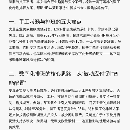
漏洞与员工不满。本文结合行业趋势与实操案例，梳理一套可落地的数字
化考勤排班方案，帮助HR从繁琐事务中解放出来，聚焦战略价值。
一、手工考勤与排班的五大痛点
大量企业仍依赖纸质签到表、Excel排班表或简易打卡机，导致考勤记录
失真、统计滞后。根据2025年行业调研，超过六成中小企业HR每月至少
花费40小时处理考勤排班数据，且错误率超15%。手工排班更是难题：员
工调班、临时变动需反复沟通，班次冲突频发。这些问题直接影响薪资核
算与劳动合规，也暴露出传统管理模式亟需数字化升级的现实——这正是
考勤排班领域亟待解决的瓶颈。
二、数字化排班的核心思路：从“被动应付”到“智
能配置”
要真正实现人事考勤减负，必须将排班逻辑从人工匹配转为算法辅助。合
适的考勤系统可按岗位、工种、技能自动生成周期排班表，并支持一键复
制、拖拽调整。例如，某零售企业引入智能排班后，门店主管的排班耗时
从每周3小时降至20分钟，员工满意度提升约25%。这种数字化排班方案
还支持按需求预测调整人员投入，减少闲时浪费。关键点在于：系统是否
灵活支持多班次、跨周期、无班次数量限制——这直接影响使用体验与减
负效果。