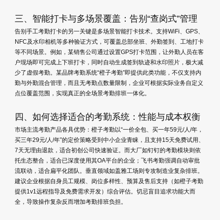
三、智能打卡与多场景覆盖：告别“查岗式”管理
告别手工考勤打卡的另一关键是多场景智能打卡技术。支持WiFi、GPS、
NFC及水印相机等多种验证方式，可覆盖总部坐班、外勤签到、工地打卡
等不同场景。例如，某销售公司通过设置GPS打卡范围，让外勤人员在客
户现场即可完成上下班打卡，同时自动生成签到轨迹和水印照片，极大减
少了虚假考勤。某品牌考勤系统“橙子考勤”即提供此类功能，不仅支持内
勤与外勤混合管理，而且无考勤点数量限制，企业可根据实际业务自定义
点位覆盖范围，实现真正的全场景考勤排班一体化。
四、如何选择适合的考勤系统：性能与成本权衡
市场主流考勤产品各具优势：橙子考勤以“一价全包、买一年59元/人/年，
买三年29元/人/年”的定价策略受到中小企业青睐，且支持15天免费试用、
7天无理由退款，适合初创公司快速验证。而大厂如钉钉的考勤模块则依
托生态整合，适合已深度使用其OA平台的企业；飞书考勤强调自动审批
流联动，适合扁平化团队。垂直领域如盖雅工场则专攻制造业复杂排班。
建议企业根据自身员工规模、岗位多样性、预算及售后支持（如橙子考勤
提供1v1远程指导及免费需求开发）综合评估。切忌盲目追求功能大而
全，导致操作复杂反而增加考勤排班负担。