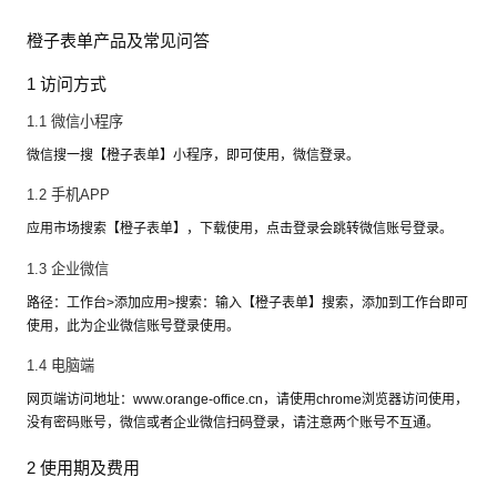
橙子表单产品及常见问答
1 访问方式
1.1 微信小程序
微信搜一搜【橙子表单】小程序，即可使用，微信登录。
1.2 手机APP
应用市场搜索【橙子表单】，下载使用，点击登录会跳转微信账号登录。
1.3 企业微信
路径：工作台>添加应用>搜索：输入【橙子表单】搜索，添加到工作台即可
使用，此为企业微信账号登录使用。
1.4 电脑端
网页端访问地址：www.orange-office.cn，请使用chrome浏览器访问使用，
没有密码账号，微信或者企业微信扫码登录，请注意两个账号不互通。
2 使用期及费用