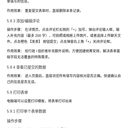
单填写的信息。
作用效果：
重复提交表单时，直接删除本条记录。
5.8.3 添加/编辑评论
操作步骤：
在详情页，点击评论栏右侧的「+」加号，弹出评论输入框，输
入补充内容（最多 200 字），可拍照或相册上传图片，或者选择上传聊天文
件。点击橙色 【发表】 按钮提交；点击弹窗右上角「×」关闭评论框。
作用效果：
给行政 / 组织者补充额外说明，方便团建统筹安排，解决表单基
础字段无法覆盖的特殊需求。
5.8.4 查看已提交的数据
作用效果：
进入页面后，直接浏览所有填写内容核对是否正确。快速确认自
己的信息是否无误。
5.9 打印表单
电脑端可以设置打印模板，将表单打印出来
5.9.1 打印单个表单数据
操作步骤