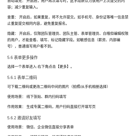
自动填充：
开启后，用户再次填写时，此字段默认为该用户上次提交的内
容；减少重复输入。
查重：
开启后，如果重复，将不允许提交。如手机号、身份证等唯一信息禁
止重复提交相同内容，避免重复报名。
隐藏：
开启后，仅限团队管理员、团队主管、表单管理员、白哦但编辑权限
的用户，才能查看、填写、标记隐藏字段。如敏感信息（薪资、内部编
号），普通填写用户看不到。
5.6 表单更多操作
选择一个表单进入-右下角点击【更多】。
5.6.1 表单二维码
可下载二维码或更改二维码中间的图片（拍照/从手机相册选择）
使用场景：
线下张贴、群内扫码填写
作用效果：
生成专属二维码，用户扫码直接打开填写页
5.6.2 邀请好友填写
使用场景：
微信、企业微信直接分享表单