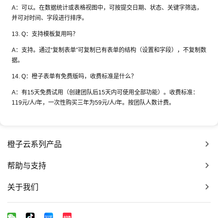
A：可以。在数据统计或表格视图中，可按提交日期、状态、关键字筛选，
并可对时间、字段进行排序。
13. Q：支持模板复用吗？
A：支持。通过“复制表单”可复制已有表单的结构（设置和字段），不复制数
据。
14. Q：橙子表单有免费版吗，收费标准是什么？
A：有15天免费试用（创建团队后15天内可使用全部功能）。收费标准：
119元/人/年，一次性购买三年为59元/人/年。按团队人数计费。
橙子云系列产品
帮助与支持
关于我们