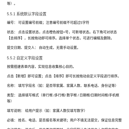
等）。
5.5.1 系统默认字段设置
编号：
可设置编号前缀；注意编号前缀不可超过5字符
状态：
点击设置状态，点击橙色按钮+号，可新增状态。右下角可对状态
【去排序】，长按拖动即可排序。选择单个状态，可进行编辑及删除。
提交日期、提交人：
自动生成，无需手动设置。
5.5.2 自定义字段设置
按需搭建表单内容，实现信息收集核心目的。
点击【新增】即可设置；点击【排序】即可长按拖动自定义字段进行排序。
名称：
填写字段名（如：是否带家属、家属人数、联系电话、身份证等）
类型：
选择填写格式（单行框 /多行框/ 数字框 / 日期框/日期时间框/手机框
等）
填写说明：
给用户提示（如：家属人数仅填写数字）
必填：
姓名、电话、是否报名等关键项；用户不填无法提交，保证信息完整