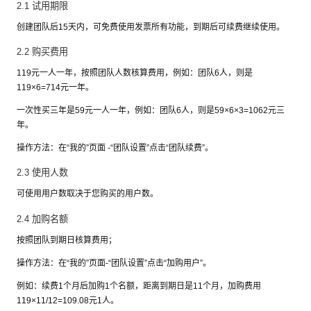
2.1 试用期限
创建团队后15天内，可免费使用发票所有功能，到期后可续费继续使用。
2.2 购买费用
119元一人一年，按照团队人数核算费用，例如：团队6人，则是
119×6=714元一年。
一次性买三年是59元一人一年，例如：团队6人，则是59×6×3=1062元三
年。
操作方法：在“我的”页面 -“团队设置”点击“团队续费”。
2.3 使用人数
可使用用户数取决于您购买的用户数。
2.4 加购名额
按照团队到期日核算费用；
操作方法：在“我的”页面-“团队设置”点击“加购用户”。
例如：续费1个月后加购1个名额，距离到期日是11个月，加购费用
119×11/12=109.08元1人。