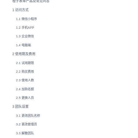
橙子表单产品及常见问答
1 访问方式
1.1 微信小程序
1.2 手机APP
1.3 企业微信
1.4 电脑端
2 使用期及费用
2.1 试用期限
2.2 购买费用
2.3 使用人数
2.4 加购名额
2.5 更换人员
3 团队设置
3.1 更改团队名称
3.2 更改管理员
3.3 解散团队